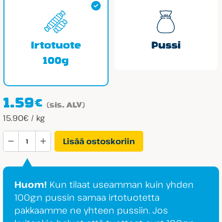
Irtotuote
Pussi
100g
1.59
€
(sis. ALV)
15.90€ / kg
Haribo
Lisää ostoskoriin
Colatutti
määrä
Huom!
Kun tilaat useamman kuin yhden
100g:n pussin samaa irtotuotetta
pakkaamme ne yhteen pussiin. Jos