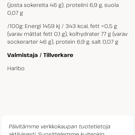
(josta sokereita 46 g), proteiini 6,9 g, suola
0,07 g
/100g: Energi 1459 kj / 343 kcal, fett <0,5 g
(varav mättat fett 0,1 g), kolhydrater 77 g (varav
sockerarter 46 g), protein 6,9 g, salt 0,07 g
Valmistaja / Tillverkare
Haribo
Päivitämme verkkokaupan tuotetietoja
aktiivisesti. Suosittelemme kuitenkin