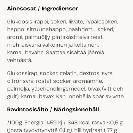
Ainesosat / Ingredienser
Glukoosisiirappi, sokeri, liivate, rypälesokeri,
happo. sitruunahappo, paahdettu sokeri,
aromi, palmuöljy, pintakäsittelyaineet.
mehiläisvaha valkoinen ja keltainen,
karnaubavaha. Saattaa sisältää jäämiä
vehnästä.
Glukossirap, socker, gelatin, dextros, syra,
citronsyra, rostat socker, aromämne,
palmolja, ytbehandlingsmedel, bivax (vitt och
gult), karnaubavax. Kan innehålla spår av vete.
Ravintosisältö / Näringsinnehåll
/100g: Energia 1459 kj / 343 kcal, rasva <0,5 g
(josta tyydyttynyttä 0,1 g), hiilihydraatit 77 g