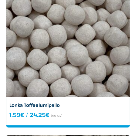
Lonka Toffeelumipallo
Hintaluokka:
1.59
€
/
24.25
€
(sis. ALV)
1.59€
-
24.25€