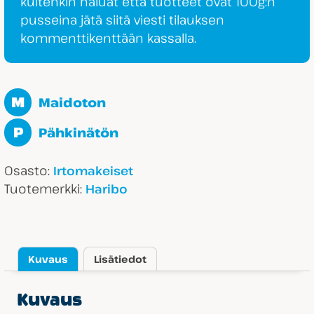
kuitenkin haluat että tuotteet ovat 100g:n
pusseina jätä siitä viesti tilauksen
kommenttikenttään kassalla.
M
Maidoton
P
Pähkinätön
Osasto:
Irtomakeiset
Tuotemerkki:
Haribo
Kuvaus
Lisätiedot
Kuvaus