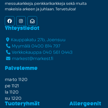
messukarkkeja, penkkarikarkkeja sekä muita
makeisia arkeen ja juhlaan. Tervetuloa!
Facebook
Instagram
Uutiskirje
Yhteystiedot
Kauppakatu 27b, Joensuu
Myymälä 0400 814 797
Verkkokauppa 040 561 0443
markest@markest.fi
Palvelemme
ma-to 11-20
pe 11-21
la 11-20
su 12-20
Tuoteryhmät
Allergeenit