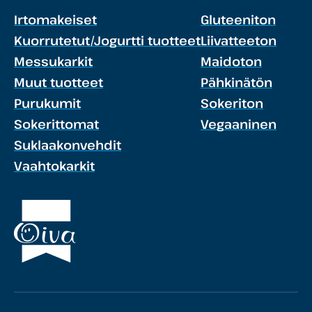
Irtomakeiset
Gluteeniton
Kuorrutetut/Jogurtti tuotteet
Liivatteeton
Messukarkit
Maidoton
Muut tuotteet
Pähkinätön
Purukumit
Sokeriton
Sokerittomat
Vegaaninen
Suklaakonvehdit
Vaahtokarkit