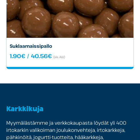
Suklaamaissipallo
Hintaluokka:
1.90
€
/
40.56
€
(sis. ALV)
1.90€
-
40.56€
Karkkikuja
Myymälästämme ja verkkokaupasta löydät yli 400
irtokarkin valikoiman joulukonvehteja, irtokarkkeja,
pähkinöitä, jogurtti-tuotteita, hääkarkkeja,