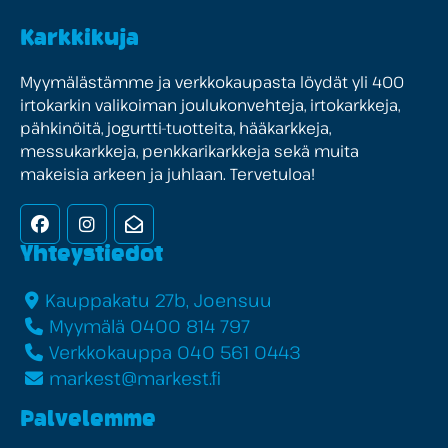
Karkkikuja
Myymälästämme ja verkkokaupasta löydät yli 400
irtokarkin valikoiman joulukonvehteja, irtokarkkeja,
pähkinöitä, jogurtti-tuotteita, hääkarkkeja,
messukarkkeja, penkkarikarkkeja sekä muita
makeisia arkeen ja juhlaan. Tervetuloa!
Facebook
Instagram
Uutiskirje
Yhteystiedot
Kauppakatu 27b, Joensuu
Myymälä 0400 814 797
Verkkokauppa 040 561 0443
markest@markest.fi
Palvelemme