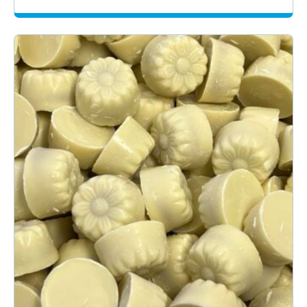
1.59€
-
13.50€