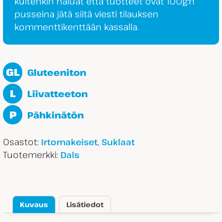
kuitenkin haluat että tuotteet ovat 100g:n
pusseina jätä siitä viesti tilauksen
kommenttikenttään kassalla.
GL
Gluteeniton
L
Liivatteeton
P
Pähkinätön
Osastot:
,
Irtomakeiset
Suklaat
Tuotemerkki:
Dals
Kuvaus
Lisätiedot