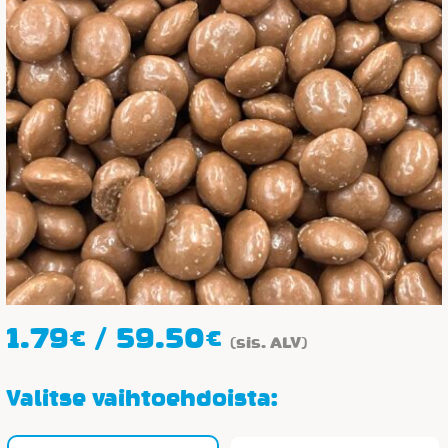
Hintaluokka:
1.79
€
/
59.50
€
(sis. ALV)
1.79€
-
Valitse vaihtoehdoista:
59.50€