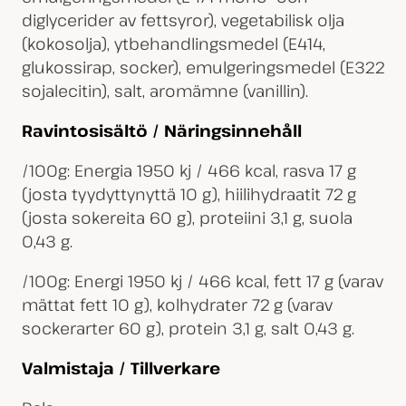
diglycerider av fettsyror), vegetabilisk olja
(kokosolja), ytbehandlingsmedel (E414,
glukossirap, socker), emulgeringsmedel (E322
sojalecitin), salt, aromämne (vanillin).
Ravintosisältö / Näringsinnehåll
/100g: Energia 1950 kj / 466 kcal, rasva 17 g
(josta tyydyttynyttä 10 g), hiilihydraatit 72 g
(josta sokereita 60 g), proteiini 3,1 g, suola
0,43 g.
/100g: Energi 1950 kj / 466 kcal, fett 17 g (varav
mättat fett 10 g), kolhydrater 72 g (varav
sockerarter 60 g), protein 3,1 g, salt 0,43 g.
Valmistaja / Tillverkare