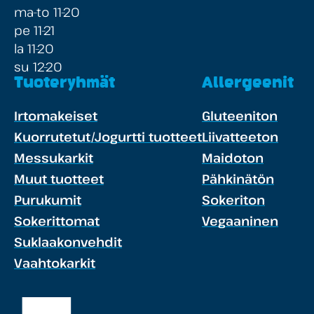
ma-to 11-20
pe 11-21
la 11-20
su 12-20
Tuoteryhmät
Allergeenit
Irtomakeiset
Gluteeniton
Kuorrutetut/Jogurtti tuotteet
Liivatteeton
Messukarkit
Maidoton
Muut tuotteet
Pähkinätön
Purukumit
Sokeriton
Sokerittomat
Vegaaninen
Suklaakonvehdit
Vaahtokarkit