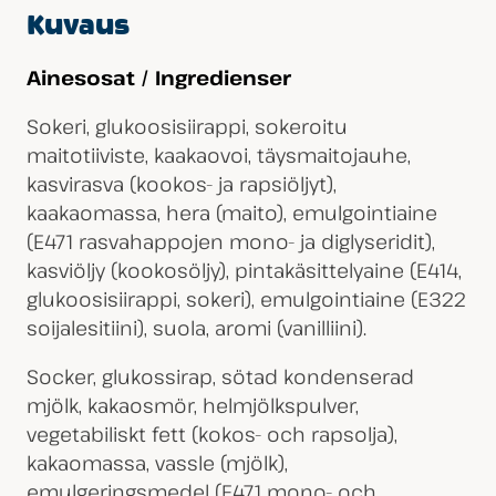
Kuvaus
Ainesosat / Ingredienser
Sokeri, glukoosisiirappi, sokeroitu
maitotiiviste, kaakaovoi, täysmaitojauhe,
kasvirasva (kookos- ja rapsiöljyt),
kaakaomassa, hera (maito), emulgointiaine
(E471 rasvahappojen mono- ja diglyseridit),
kasviöljy (kookosöljy), pintakäsittelyaine (E414,
glukoosisiirappi, sokeri), emulgointiaine (E322
soijalesitiini), suola, aromi (vanilliini).
Socker, glukossirap, sötad kondenserad
mjölk, kakaosmör, helmjölkspulver,
vegetabiliskt fett (kokos- och rapsolja),
kakaomassa, vassle (mjölk),
emulgeringsmedel (E471 mono- och