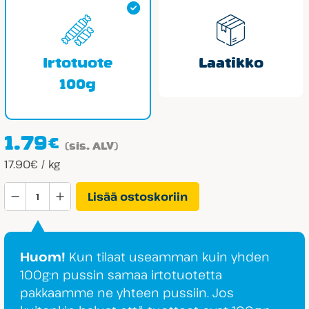
Irtotuote
Laatikko
100g
1.79
€
(sis. ALV)
17.90€ / kg
Dals
Lisää ostoskoriin
Gräddkola
määrä
Huom!
Kun tilaat useamman kuin yhden
100g:n pussin samaa irtotuotetta
pakkaamme ne yhteen pussiin. Jos