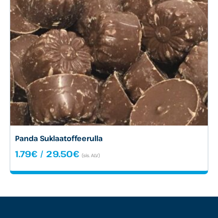
Panda Suklaatoffeerulla
Hintaluokka:
1.79
€
/
29.50
€
(sis. ALV)
1.79€
-
29.50€